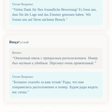
Owner Response:
“
Vielen Dank für Ihre freundliche Bewertung! Es freut uns,
dass Sie die Lage und das Zimmer genossen haben. Wir
freuen uns auf Ihren nächsten Besuch.
”
Rusça
Русский
Review:
“
Отличный отель с прекрасным расположением. Номер
был чистым и удобным. Персонал очень приветливый.
”
Owner Response:
“
Большое спасибо за ваш отзыв! Рады, что вам
понравились расположение и номер. Будем рады видеть
вас снова.
”