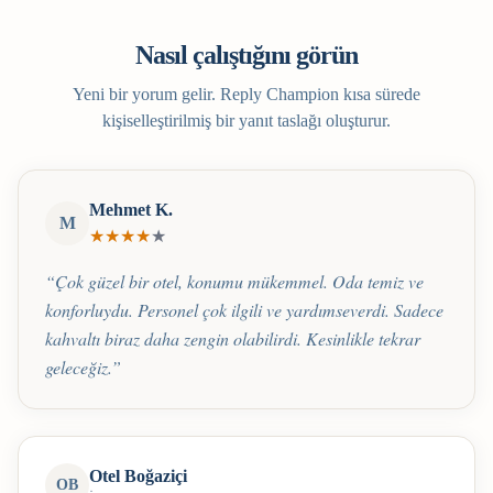
Nasıl çalıştığını görün
Yeni bir yorum gelir. Reply Champion kısa sürede
kişiselleştirilmiş bir yanıt taslağı oluşturur.
Mehmet K.
M
★
★
★
★
★
“
Çok güzel bir otel, konumu mükemmel. Oda temiz ve
konforluydu. Personel çok ilgili ve yardımseverdi. Sadece
kahvaltı biraz daha zengin olabilirdi. Kesinlikle tekrar
geleceğiz.
”
Otel Boğaziçi
OB