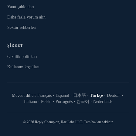
Yanıt şablonları
Daha fazla yorum alın
Sektör rehberleri
ŞIRKET
Gizlilik politikası
Kullanım koşulları
Mevcut diller:
Français
·
Español
·
日本語
·
Türkçe
·
Deutsch
·
Italiano
·
Polski
·
Português
·
한국어
·
Nederlands
©
2026
Reply Champion
, Raz Labs LLC.
Tüm hakları saklıdır.